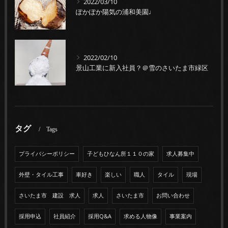
2022/03/10
ぽかぽか陽気の浦和美園♩
2022/02/10
景山工業に新入社員？＠雪のさいたま市緑区
タグ
Tags
プライバシーポリシー
子どもひなん所１１０の家
求人募集中
外壁・タイル工事
車好き
楽しい
職人
タイル
現場
さいたま市 建設 求人
求人
さいたま市
お問い合わせ
採用申込
社員紹介
採用Q&A
求める人物像
事業案内